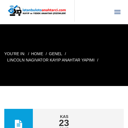
T
o
g
g
l
e
n
YOU'RE IN:
HOME
GENEL
a
LINCOLN NAGIVATOR KAYIP ANAHTAR YAPIMI
v
i
g
a
t
i
o
n
KAS
23