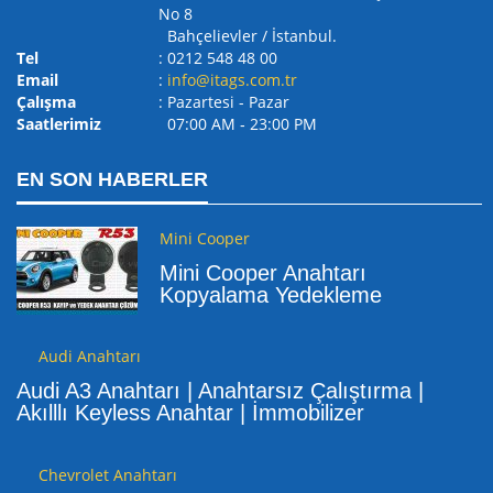
No 8
Bahçelievler / İstanbul.
Tel
: 0212 548 48 00
Email
:
info@itags.com.tr
Çalışma
: Pazartesi - Pazar
Saatlerimiz
07:00 AM ‐ 23:00 PM
EN SON HABERLER
Mini Cooper
Mini Cooper Anahtarı
Kopyalama Yedekleme
Audi Anahtarı
Audi A3 Anahtarı | Anahtarsız Çalıştırma |
Akılllı Keyless Anahtar | İmmobilizer
Chevrolet Anahtarı