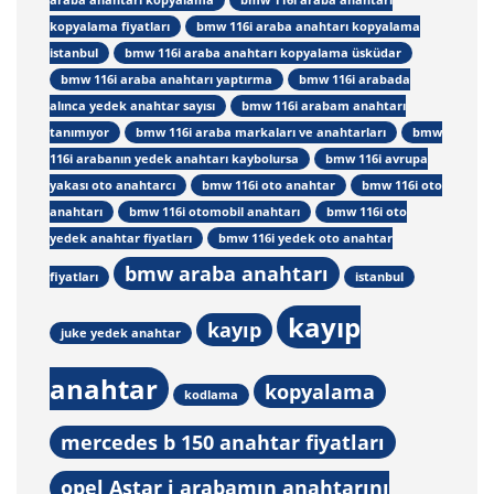
kopyalama fiyatları
bmw 116i araba anahtarı kopyalama
istanbul
bmw 116i araba anahtarı kopyalama üsküdar
bmw 116i araba anahtarı yaptırma
bmw 116i arabada
alınca yedek anahtar sayısı
bmw 116i arabam anahtarı
tanımıyor
bmw 116i araba markaları ve anahtarları
bmw
116i arabanın yedek anahtarı kaybolursa
bmw 116i avrupa
yakası oto anahtarcı
bmw 116i oto anahtar
bmw 116i oto
anahtarı
bmw 116i otomobil anahtarı
bmw 116i oto
yedek anahtar fiyatları
bmw 116i yedek oto anahtar
bmw araba anahtarı
fiyatları
istanbul
kayıp
kayıp
juke yedek anahtar
anahtar
kopyalama
kodlama
mercedes b 150 anahtar fiyatları
opel Astar j arabamın anahtarını