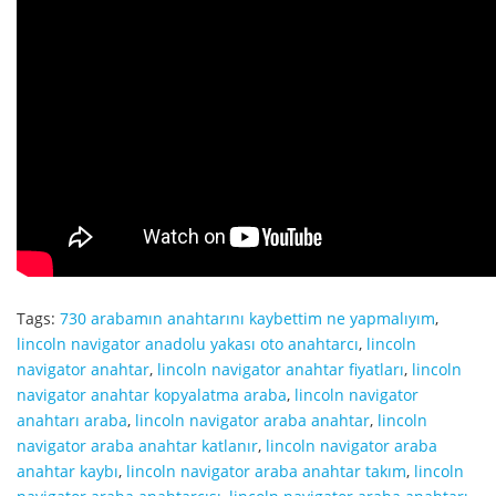
Tags:
730 arabamın anahtarını kaybettim ne yapmalıyım
,
lincoln navigator anadolu yakası oto anahtarcı
,
lincoln
navigator anahtar
,
lincoln navigator anahtar fiyatları
,
lincoln
navigator anahtar kopyalatma araba
,
lincoln navigator
anahtarı araba
,
lincoln navigator araba anahtar
,
lincoln
navigator araba anahtar katlanır
,
lincoln navigator araba
anahtar kaybı
,
lincoln navigator araba anahtar takım
,
lincoln