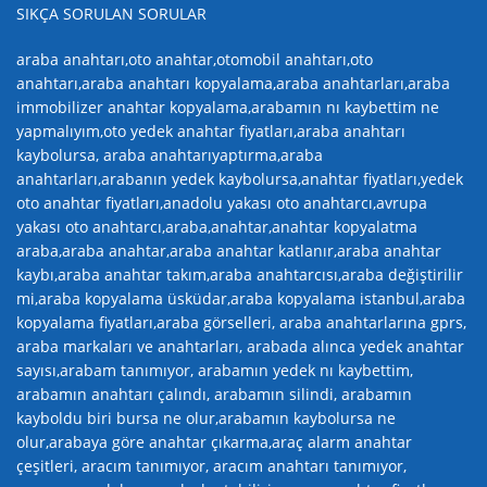
SIKÇA SORULAN SORULAR
araba anahtarı,oto anahtar,otomobil anahtarı,oto
anahtarı,araba anahtarı kopyalama,araba anahtarları,araba
immobilizer anahtar kopyalama,arabamın nı kaybettim ne
yapmalıyım,oto yedek anahtar fiyatları,araba anahtarı
kaybolursa, araba anahtarıyaptırma,araba
anahtarları,arabanın yedek kaybolursa,anahtar fiyatları,yedek
oto anahtar fiyatları,anadolu yakası oto anahtarcı,avrupa
yakası oto anahtarcı,araba,anahtar,anahtar kopyalatma
araba,araba anahtar,araba anahtar katlanır,araba anahtar
kaybı,araba anahtar takım,araba anahtarcısı,araba değiştirilir
mi,araba kopyalama üsküdar,araba kopyalama istanbul,araba
kopyalama fiyatları,araba görselleri, araba anahtarlarına gprs,
araba markaları ve anahtarları, arabada alınca yedek anahtar
sayısı,arabam tanımıyor, arabamın yedek nı kaybettim,
arabamın anahtarı çalındı, arabamın silindi, arabamın
kayboldu biri bursa ne olur,arabamın kaybolursa ne
olur,arabaya göre anahtar çıkarma,araç alarm anahtar
çeşitleri, aracım tanımıyor, aracım anahtarı tanımıyor,