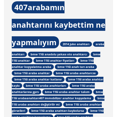
407arabamın
anahtarını kaybettim ne
yapmalıyım
2014 juke anahtarı
araba
anahtarı
bmw 116i anadolu yakası oto anahtarcı
bmw
116i anahtar
bmw 116i anahtar fiyatları
bmw 116i
anahtar kopyalatma araba
bmw 116i anah tarı araba
bmw 116i araba anahtar
bmw 116i araba anahtarcısı
bmw 116i araba anahtar katlanır
bmw 116i araba anahtar
kaybı
bmw 116i araba anahtarları
bmw 116i araba
anahtarlarına gprs
bmw 116i araba anahtar takım
bmw
116i arabaanahtarı407 immobilizer anahtar kopyalama
bmw
116i araba anahtarı değiştirilir mi
bmw 116i araba anahtarı
görselleri
bmw 116i araba anahtarı kaybolursa
bmw 116i
araba anahtarı kopyalama
bmw 116i araba anahtarı