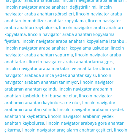
navigator araba anahtarcısı
,
lincoln navigator araba anahtarı
,
lincoln navigator araba anahtarı değiştirilir mi
,
lincoln
navigator araba anahtarı görselleri
,
lincoln navigator araba
anahtarı immobilizer anahtar kopyalama
,
lincoln navigator
araba anahtarı kaybolursa
,
lincoln navigator araba anahtarı
kopyalama
,
lincoln navigator araba anahtarı kopyalama
fiyatları
,
lincoln navigator araba anahtarı kopyalama istanbul
,
lincoln navigator araba anahtarı kopyalama üsküdar
,
lincoln
navigator araba anahtarı yaptırma
,
lincoln navigator araba
anahtarları
,
lincoln navigator araba anahtarlarına gprs
,
lincoln navigator araba markaları ve anahtarları
,
lincoln
navigator arabada alınca yedek anahtar sayısı
,
lincoln
navigator arabam anahtarı tanımıyor
,
lincoln navigator
arabamın anahtarı çalındı
,
lincoln navigator arabamın
anahtarı kayboldu biri bursa ne olur
,
lincoln navigator
arabamın anahtarı kaybolursa ne olur
,
lincoln navigator
arabamın anahtarı silindi
,
lincoln navigator arabamın yedek
anahtarını kaybettim
,
lincoln navigator arabanın yedek
anahtarı kaybolursa
,
lincoln navigator arabaya göre anahtar
çıkarma
,
lincoln navigator araç alarm anahtar çeşitleri
,
lincoln