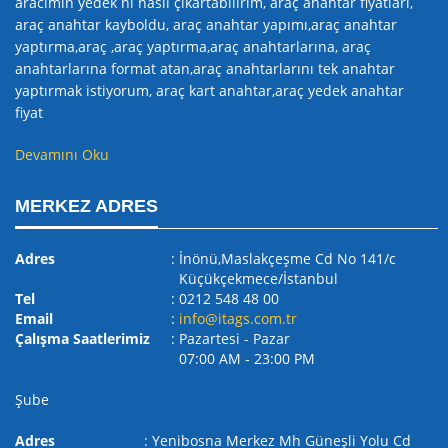
aracımın yedek nı nasıl çıkartabilirim, araç anahtar fiyatları,
araç anahtar kayboldu, araç anahtar yapımı,araç anahtar
yaptırma,araç ,araç yaptırma,araç anahtarlarına, araç
anahtarlarına format atan,araç anahtarlarını tek anahtar
yaptırmak istiyorum, araç kart anahtar,araç yedek anahtar
fiyat
Devamını Oku
MERKEZ ADRES
Adres
: İnönü,Maslakçeşme Cd No 141/c
Küçükçekmece/İstanbul
Tel
: 0212 548 48 00
Email
:
info@itags.com.tr
Çalışma Saatlerimiz
: Pazartesi - Pazar
07:00 AM ‐ 23:00 PM
Şube
Adres
: Yenibosna Merkez Mh Güneşli Yolu Cd