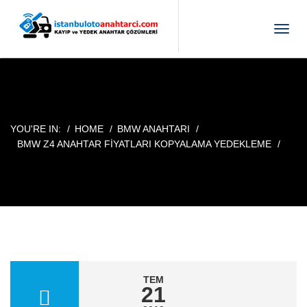
T
o
g
g
l
e
n
YOU'RE IN:
HOME
BMW ANAHTARI
a
BMW Z4 ANAHTAR FIYATLARI KOPYALAMA YEDEKLEME
v
i
g
a
t
i
o
n
TEM
21