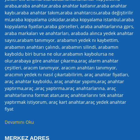
araba,araba anahtar,araba anahtar katlanır,araba anahtar
kaybı,araba anahtar takım,araba anahtarcısı,araba değiştirilir
mi,araba kopyalama üsküdar,araba kopyalama istanbul,araba
kopyalama fiyatları,araba görselleri, araba anahtarlarına gprs,
araba markaları ve anahtarları, arabada alınca yedek anahtar
sayısı,arabam tanımıyor, arabamın yedek nı kaybettim,
arabamın anahtarı çalındı, arabamın silindi, arabamın
kayboldu biri bursa ne olur,arabamın kaybolursa ne
olur,arabaya göre anahtar çıkarma,araç alarm anahtar
çeşitleri, aracım tanımıyor, aracım anahtarı tanımıyor,
aracımın yedek nı nasıl çıkartabilirim, araç anahtar fiyatları,
araç anahtar kayboldu, araç anahtar yapımı,araç anahtar
yaptırma,araç ,araç yaptırma,araç anahtarlarına, araç
anahtarlarına format atan,araç anahtarlarını tek anahtar
yaptırmak istiyorum, araç kart anahtar,araç yedek anahtar
fiyat
Devamını Oku
MERKEZ ADRES