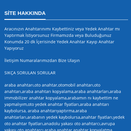
SITE HAKKINDA
Aracınızın Anahtarınımı Kaybettiniz veya Yedek Anahtar mı
Yaptırmak İstiyorsunuz Firmamızda veya Buluduğunuz
Konumda 20 dk İçerisinde Yedek Anahtar Kayıp Anahtar
Yapıyoruz
İletişim Numaralarımızdan Bize Ulaşın
SIKÇA SORULAN SORULAR
araba anahtarı,oto anahtar,otomobil anahtarı,oto
anahtarı,araba anahtarı kopyalama,araba anahtarları,araba
immobilizer anahtar kopyalama,arabamın nı kaybettim ne
yapmalıyım,oto yedek anahtar fiyatları,araba anahtarı
kaybolursa, araba anahtarıyaptırma,araba
anahtarları,arabanın yedek kaybolursa,anahtar fiyatları,yedek
oto anahtar fiyatları,anadolu yakası oto anahtarcı,avrupa
yakası oto anahtarcı,araba,anahtar,anahtar kopyalatma