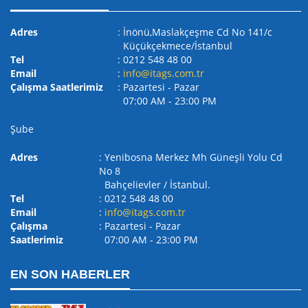
Adres
: İnönü,Maslakçeşme Cd No 141/c
Küçükçekmece/İstanbul
Tel
: 0212 548 48 00
Email
:
info@itags.com.tr
Çalışma Saatlerimiz
: Pazartesi - Pazar
07:00 AM ‐ 23:00 PM
Şube
Adres
: Yenibosna Merkez Mh Güneşli Yolu Cd
No 8
Bahçelievler / İstanbul.
Tel
: 0212 548 48 00
Email
:
info@itags.com.tr
Çalışma
: Pazartesi - Pazar
Saatlerimiz
07:00 AM ‐ 23:00 PM
EN SON HABERLER