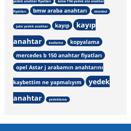
yedek anahtar fiyatları
bmw 116i yedek oto anahtar
bmw araba anahtarı
fiyatları
istanbul
kayıp
kayıp
juke yedek anahtar
anahtar
kopyalama
kodlama
mercedes b 150 anahtar fiyatları
opel Astar j arabamın anahtarını
yedek
kaybettim ne yapmalıyım
anahtar
yedekleme