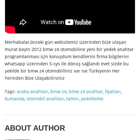
Merhabalar,önceki gün websitemiz üzerinden bize ulaşan
murat beyin 2012 bmw z4 otomobiline yeni bir yedek anahtar
programlanması için konuşdum kendilerini firma bilgilerini
whatsapp üzerinden S-sys ile dönüş sağlandı evet sizde bu
şekilde bir bmw z4 otomobilliniz var ise Türkiyenin Her
Yerinden Bize Ulaşabilirsiniz
Tags:
araba anahtarı
,
bmw z4
,
bmw z4 anahtar
,
fiyatları
,
kumanda
,
otomobil anahtarı
,
tamiri
,
yedekleme
ABOUT AUTHOR