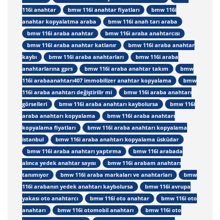
116i anahtar
bmw 116i anahtar fiyatları
bmw 116i
anahtar kopyalatma araba
bmw 116i anah tarı araba
bmw 116i araba anahtar
bmw 116i araba anahtarcısı
bmw 116i araba anahtar katlanır
bmw 116i araba anahtar
kaybı
bmw 116i araba anahtarları
bmw 116i araba
anahtarlarına gprs
bmw 116i araba anahtar takım
bmw
116i arabaanahtarı407 immobilizer anahtar kopyalama
bmw
116i araba anahtarı değiştirilir mi
bmw 116i araba anahtarı
görselleri
bmw 116i araba anahtarı kaybolursa
bmw 116i
araba anahtarı kopyalama
bmw 116i araba anahtarı
kopyalama fiyatları
bmw 116i araba anahtarı kopyalama
istanbul
bmw 116i araba anahtarı kopyalama üsküdar
bmw 116i araba anahtarı yaptırma
bmw 116i arabada
alınca yedek anahtar sayısı
bmw 116i arabam anahtarı
tanımıyor
bmw 116i araba markaları ve anahtarları
bmw
116i arabanın yedek anahtarı kaybolursa
bmw 116i avrupa
yakası oto anahtarcı
bmw 116i oto anahtar
bmw 116i oto
anahtarı
bmw 116i otomobil anahtarı
bmw 116i oto