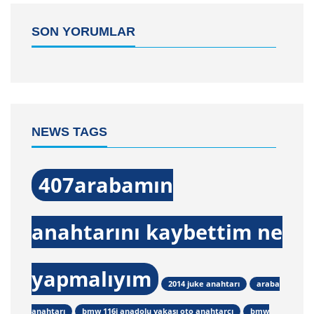
SON YORUMLAR
NEWS TAGS
407arabamın
anahtarını kaybettim ne
yapmalıyım
2014 juke anahtarı
araba
anahtarı
bmw 116i anadolu yakası oto anahtarcı
bmw