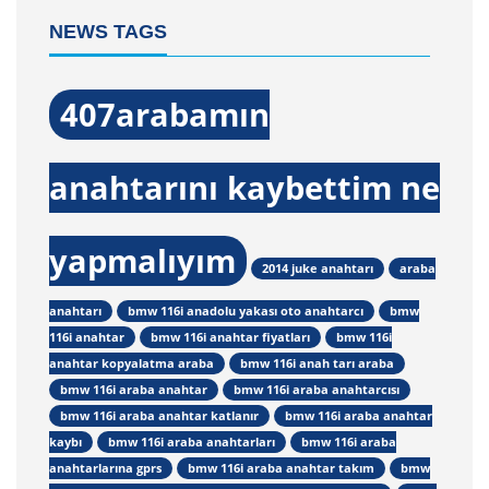
NEWS TAGS
407arabamın
anahtarını kaybettim ne
yapmalıyım
2014 juke anahtarı
araba
anahtarı
bmw 116i anadolu yakası oto anahtarcı
bmw
116i anahtar
bmw 116i anahtar fiyatları
bmw 116i
anahtar kopyalatma araba
bmw 116i anah tarı araba
bmw 116i araba anahtar
bmw 116i araba anahtarcısı
bmw 116i araba anahtar katlanır
bmw 116i araba anahtar
kaybı
bmw 116i araba anahtarları
bmw 116i araba
anahtarlarına gprs
bmw 116i araba anahtar takım
bmw