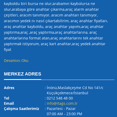
kayboldu biri bursa ne olur,arabamın kaybolursa ne
olur,arabaya göre anahtar çıkarma,araç alarm anahtar
çeşitleri, aracım tanımıyor, aracım anahtarı tanımıyor,
aracımın yedek nı nasıl çıkartabilirim, araç anahtar fiyatları,
araç anahtar kayboldu, araç anahtar yapımı,araç anahtar
yaptırma,araç ,araç yaptırma,araç anahtarlarına, araç
anahtarlarına format atan,araç anahtarlarını tek anahtar
yaptırmak istiyorum, araç kart anahtar,araç yedek anahtar
fiyat
Devamını Oku
MERKEZ ADRES
Adres
: İnönü,Maslakçeşme Cd No 141/c
Küçükçekmece/İstanbul
Tel
: 0212 548 48 00
Email
:
info@itags.com.tr
Çalışma Saatlerimiz
: Pazartesi - Pazar
07:00 AM ‐ 23:00 PM