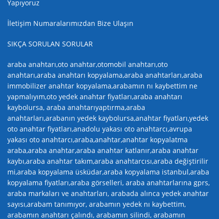
Yapıyoruz
İletişim Numaralarımızdan Bize Ulaşın
SIKÇA SORULAN SORULAR
araba anahtarı,oto anahtar,otomobil anahtarı,oto
anahtarı,araba anahtarı kopyalama,araba anahtarları,araba
immobilizer anahtar kopyalama,arabamın nı kaybettim ne
yapmalıyım,oto yedek anahtar fiyatları,araba anahtarı
kaybolursa, araba anahtarıyaptırma,araba
anahtarları,arabanın yedek kaybolursa,anahtar fiyatları,yedek
oto anahtar fiyatları,anadolu yakası oto anahtarcı,avrupa
yakası oto anahtarcı,araba,anahtar,anahtar kopyalatma
araba,araba anahtar,araba anahtar katlanır,araba anahtar
kaybı,araba anahtar takım,araba anahtarcısı,araba değiştirilir
mi,araba kopyalama üsküdar,araba kopyalama istanbul,araba
kopyalama fiyatları,araba görselleri, araba anahtarlarına gprs,
araba markaları ve anahtarları, arabada alınca yedek anahtar
sayısı,arabam tanımıyor, arabamın yedek nı kaybettim,
arabamın anahtarı çalındı, arabamın silindi, arabamın