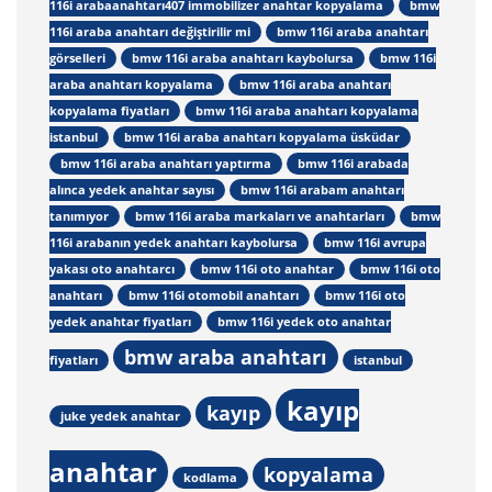
116i arabaanahtarı407 immobilizer anahtar kopyalama
bmw
116i araba anahtarı değiştirilir mi
bmw 116i araba anahtarı
görselleri
bmw 116i araba anahtarı kaybolursa
bmw 116i
araba anahtarı kopyalama
bmw 116i araba anahtarı
kopyalama fiyatları
bmw 116i araba anahtarı kopyalama
istanbul
bmw 116i araba anahtarı kopyalama üsküdar
bmw 116i araba anahtarı yaptırma
bmw 116i arabada
alınca yedek anahtar sayısı
bmw 116i arabam anahtarı
tanımıyor
bmw 116i araba markaları ve anahtarları
bmw
116i arabanın yedek anahtarı kaybolursa
bmw 116i avrupa
yakası oto anahtarcı
bmw 116i oto anahtar
bmw 116i oto
anahtarı
bmw 116i otomobil anahtarı
bmw 116i oto
yedek anahtar fiyatları
bmw 116i yedek oto anahtar
bmw araba anahtarı
fiyatları
istanbul
kayıp
kayıp
juke yedek anahtar
anahtar
kopyalama
kodlama