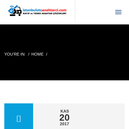
T
o
g
g
l
e
n
YOU'RE IN:
HOME
a
v
i
g
a
t
i
o
n
KAS
20
2017