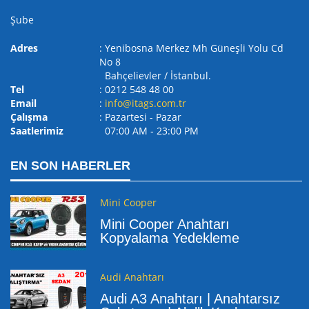
Şube
Adres
: Yenibosna Merkez Mh Güneşli Yolu Cd
No 8
Bahçelievler / İstanbul.
Tel
: 0212 548 48 00
Email
:
info@itags.com.tr
Çalışma
: Pazartesi - Pazar
Saatlerimiz
07:00 AM ‐ 23:00 PM
EN SON HABERLER
Mini Cooper
Mini Cooper Anahtarı
Kopyalama Yedekleme
Audi Anahtarı
Audi A3 Anahtarı | Anahtarsız