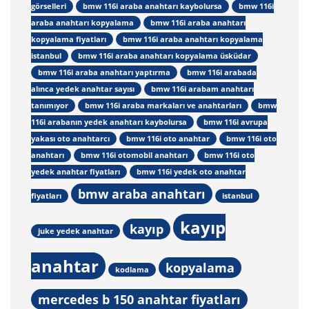
görselleri
bmw 116i araba anahtarı kaybolursa
bmw 116i
araba anahtarı kopyalama
bmw 116i araba anahtarı
kopyalama fiyatları
bmw 116i araba anahtarı kopyalama
istanbul
bmw 116i araba anahtarı kopyalama üsküdar
bmw 116i araba anahtarı yaptırma
bmw 116i arabada
alınca yedek anahtar sayısı
bmw 116i arabam anahtarı
tanımıyor
bmw 116i araba markaları ve anahtarları
bmw
116i arabanın yedek anahtarı kaybolursa
bmw 116i avrupa
yakası oto anahtarcı
bmw 116i oto anahtar
bmw 116i oto
anahtarı
bmw 116i otomobil anahtarı
bmw 116i oto
yedek anahtar fiyatları
bmw 116i yedek oto anahtar
bmw araba anahtarı
fiyatları
istanbul
kayıp
kayıp
juke yedek anahtar
anahtar
kopyalama
kodlama
mercedes b 150 anahtar fiyatları