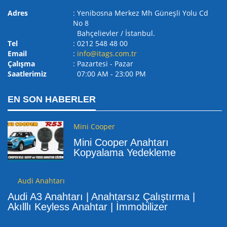
Adres
: Yenibosna Merkez Mh Güneşli Yolu Cd
No 8
Bahçelievler / İstanbul.
Tel
: 0212 548 48 00
Email
:
info@itags.com.tr
Çalışma
: Pazartesi - Pazar
Saatlerimiz
07:00 AM ‐ 23:00 PM
EN SON HABERLER
Mini Cooper
Mini Cooper Anahtarı
Kopyalama Yedekleme
Audi Anahtarı
Audi A3 Anahtarı | Anahtarsız Çalıştırma |
Akılllı Keyless Anahtar | İmmobilizer