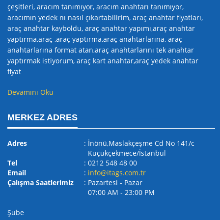
çeşitleri, aracım tanımıyor, aracım anahtarı tanımıyor,
aracımın yedek nı nasıl çıkartabilirim, araç anahtar fiyatları,
araç anahtar kayboldu, araç anahtar yapımı,araç anahtar
yaptırma,araç ,araç yaptırma,araç anahtarlarına, araç
anahtarlarına format atan,araç anahtarlarını tek anahtar
yaptırmak istiyorum, araç kart anahtar,araç yedek anahtar
fiyat
Devamını Oku
MERKEZ ADRES
Adres
: İnönü,Maslakçeşme Cd No 141/c
Küçükçekmece/İstanbul
Tel
: 0212 548 48 00
Email
:
info@itags.com.tr
Çalışma Saatlerimiz
: Pazartesi - Pazar
07:00 AM ‐ 23:00 PM
Şube