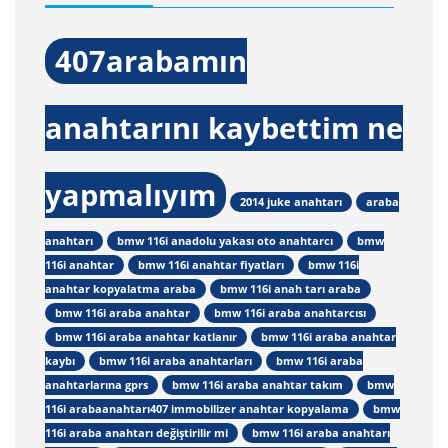
407arabamın
anahtarını kaybettim ne
yapmalıyım
2014 juke anahtarı
araba
anahtarı
bmw 116i anadolu yakası oto anahtarcı
bmw
116i anahtar
bmw 116i anahtar fiyatları
bmw 116i
anahtar kopyalatma araba
bmw 116i anah tarı araba
bmw 116i araba anahtar
bmw 116i araba anahtarcısı
bmw 116i araba anahtar katlanır
bmw 116i araba anahtar
kaybı
bmw 116i araba anahtarları
bmw 116i araba
anahtarlarına gprs
bmw 116i araba anahtar takım
bmw
116i arabaanahtarı407 immobilizer anahtar kopyalama
bmw
116i araba anahtarı değiştirilir mi
bmw 116i araba anahtarı