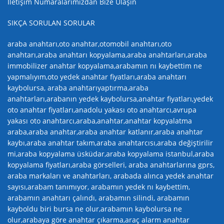
İletişim Numaralarımızdan Bize Ulaşın
SIKÇA SORULAN SORULAR
araba anahtarı,oto anahtar,otomobil anahtarı,oto
anahtarı,araba anahtarı kopyalama,araba anahtarları,araba
immobilizer anahtar kopyalama,arabamın nı kaybettim ne
yapmalıyım,oto yedek anahtar fiyatları,araba anahtarı
kaybolursa, araba anahtarıyaptırma,araba
anahtarları,arabanın yedek kaybolursa,anahtar fiyatları,yedek
oto anahtar fiyatları,anadolu yakası oto anahtarcı,avrupa
yakası oto anahtarcı,araba,anahtar,anahtar kopyalatma
araba,araba anahtar,araba anahtar katlanır,araba anahtar
kaybı,araba anahtar takım,araba anahtarcısı,araba değiştirilir
mi,araba kopyalama üsküdar,araba kopyalama istanbul,araba
kopyalama fiyatları,araba görselleri, araba anahtarlarına gprs,
araba markaları ve anahtarları, arabada alınca yedek anahtar
sayısı,arabam tanımıyor, arabamın yedek nı kaybettim,
arabamın anahtarı çalındı, arabamın silindi, arabamın
kayboldu biri bursa ne olur,arabamın kaybolursa ne
olur,arabaya göre anahtar çıkarma,araç alarm anahtar