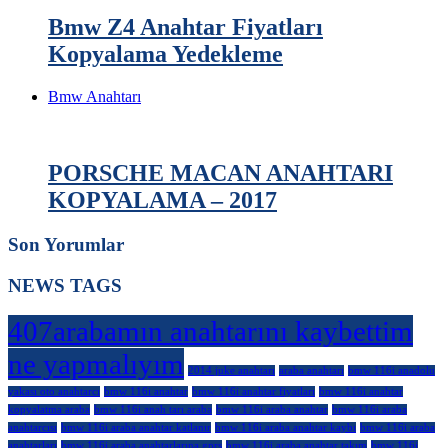
Bmw Z4 Anahtar Fiyatları
Kopyalama Yedekleme
Bmw Anahtarı
PORSCHE MACAN ANAHTARI
KOPYALAMA – 2017
Son Yorumlar
NEWS TAGS
407arabamın anahtarını kaybettim
ne yapmalıyım
2014 juke anahtarı
araba anahtarı
bmw 116i anadolu
yakası oto anahtarcı
bmw 116i anahtar
bmw 116i anahtar fiyatları
bmw 116i anahtar
kopyalatma araba
bmw 116i anah tarı araba
bmw 116i araba anahtar
bmw 116i araba
anahtarcısı
bmw 116i araba anahtar katlanır
bmw 116i araba anahtar kaybı
bmw 116i araba
anahtarları
bmw 116i araba anahtarlarına gprs
bmw 116i araba anahtar takım
bmw 116i