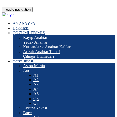
Toggle navigation
ANASAYFA
Hakkında
ÇÖZÜMLERİMİZ
Kayıp Anahtar
Yedek Anahtar
Kumanda ve Anahtar Kabları
Arızalı Anahtar Tamiri
Çilingir Hizmetleri
marka listesi
Aston Martin
Audi
A1
A2
A3
A4
A6
Q3
Q7
Avrupa Yakası
Bmw