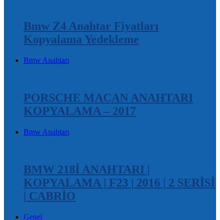
Bmw Z4 Anahtar Fiyatları
Kopyalama Yedekleme
Bmw Anahtarı
PORSCHE MACAN ANAHTARI
KOPYALAMA – 2017
Bmw Anahtarı
BMW 218İ ANAHTARI |
KOPYALAMA | F23 | 2016 | 2 SERİSİ
| CABRİO
Genel