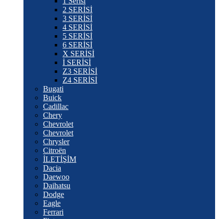
1 Serisi
2 SERİSİ
3 SERİSİ
4 SERİSİ
5 SERİSİ
6 SERİSİ
X SERİSİ
İ SERİSİ
Z3 SERİSİ
Z4 SERİSİ
Bugati
Buick
Cadillac
Chery
Chevrolet
Chevrolet
Chrysler
Citroën
İLETİŞİM
Dacia
Daewoo
Daihatsu
Dodge
Eagle
Ferrari