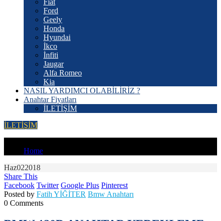
Fiat
Ford
Geely
Honda
Hyundai
İkco
İnfiti
Jaugar
Alfa Romeo
Kia
NASIL YARDIMCI OLABİLİRİZ ?
Anahtar Fiyatları
İLETİŞİM
İLETİŞİM
YOU'RE IN:
Home
Haz
02
2018
Share This
Facebook
Twitter
Google Plus
Pinterest
Posted by
Fatih YİĞİTER
Bmw Anahtarı
0 Comments