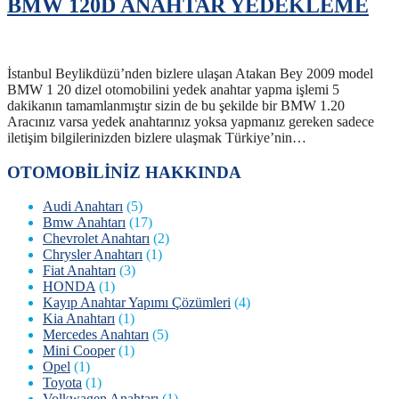
BMW 120D ANAHTAR YEDEKLEME
İstanbul Beylikdüzü’nden bizlere ulaşan Atakan Bey 2009 model
BMW 1 20 dizel otomobilini yedek anahtar yapma işlemi 5
dakikanın tamamlanmıştır sizin de bu şekilde bir BMW 1.20
Aracınız varsa yedek anahtarınız yoksa yapmanız gereken sadece
iletişim bilgilerinizden bizlere ulaşmak Türkiye’nin…
OTOMOBİLİNİZ HAKKINDA
Audi Anahtarı
(5)
Bmw Anahtarı
(17)
Chevrolet Anahtarı
(2)
Chrysler Anahtarı
(1)
Fiat Anahtarı
(3)
HONDA
(1)
Kayıp Anahtar Yapımı Çözümleri
(4)
Kia Anahtarı
(1)
Mercedes Anahtarı
(5)
Mini Cooper
(1)
Opel
(1)
Toyota
(1)
Volkwagen Anahtarı
(1)