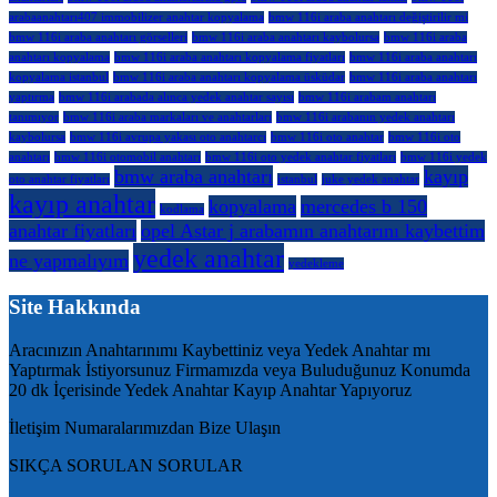
arabaanahtarı407 immobilizer anahtar kopyalama
bmw 116i araba anahtarı değiştirilir mi
bmw 116i araba anahtarı görselleri
bmw 116i araba anahtarı kaybolursa
bmw 116i araba
anahtarı kopyalama
bmw 116i araba anahtarı kopyalama fiyatları
bmw 116i araba anahtarı
kopyalama istanbul
bmw 116i araba anahtarı kopyalama üsküdar
bmw 116i araba anahtarı
yaptırma
bmw 116i arabada alınca yedek anahtar sayısı
bmw 116i arabam anahtarı
tanımıyor
bmw 116i araba markaları ve anahtarları
bmw 116i arabanın yedek anahtarı
kaybolursa
bmw 116i avrupa yakası oto anahtarcı
bmw 116i oto anahtar
bmw 116i oto
anahtarı
bmw 116i otomobil anahtarı
bmw 116i oto yedek anahtar fiyatları
bmw 116i yedek
bmw araba anahtarı
kayıp
oto anahtar fiyatları
istanbul
juke yedek anahtar
kayıp anahtar
kopyalama
mercedes b 150
kodlama
anahtar fiyatları
opel Astar j arabamın anahtarını kaybettim
yedek anahtar
ne yapmalıyım
yedekleme
Site Hakkında
Aracınızın Anahtarınımı Kaybettiniz veya Yedek Anahtar mı
Yaptırmak İstiyorsunuz Firmamızda veya Buluduğunuz Konumda
20 dk İçerisinde Yedek Anahtar Kayıp Anahtar Yapıyoruz
İletişim Numaralarımızdan Bize Ulaşın
SIKÇA SORULAN SORULAR