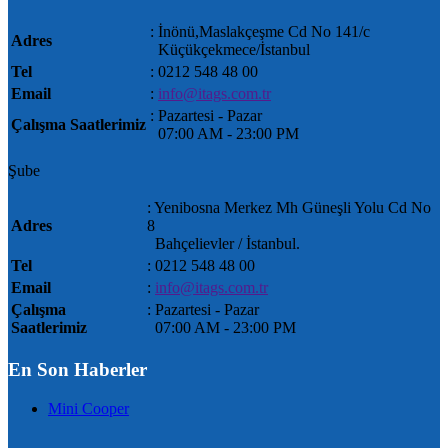
: İnönü,Maslakçeşme Cd No 141/c
Adres
Küçükçekmece/İstanbul
Tel
: 0212 548 48 00
Email
:
info@itags.com.tr
: Pazartesi - Pazar
Çalışma Saatlerimiz
07:00 AM ‐ 23:00 PM
Şube
: Yenibosna Merkez Mh Güneşli Yolu Cd No
Adres
8
Bahçelievler / İstanbul.
Tel
: 0212 548 48 00
Email
:
info@itags.com.tr
Çalışma
: Pazartesi - Pazar
Saatlerimiz
07:00 AM ‐ 23:00 PM
En Son Haberler
Mini Cooper