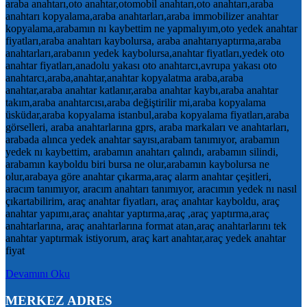
araba anahtarı,oto anahtar,otomobil anahtarı,oto anahtarı,araba
anahtarı kopyalama,araba anahtarları,araba immobilizer anahtar
kopyalama,arabamın nı kaybettim ne yapmalıyım,oto yedek anahtar
fiyatları,araba anahtarı kaybolursa, araba anahtarıyaptırma,araba
anahtarları,arabanın yedek kaybolursa,anahtar fiyatları,yedek oto
anahtar fiyatları,anadolu yakası oto anahtarcı,avrupa yakası oto
anahtarcı,araba,anahtar,anahtar kopyalatma araba,araba
anahtar,araba anahtar katlanır,araba anahtar kaybı,araba anahtar
takım,araba anahtarcısı,araba değiştirilir mi,araba kopyalama
üsküdar,araba kopyalama istanbul,araba kopyalama fiyatları,araba
görselleri, araba anahtarlarına gprs, araba markaları ve anahtarları,
arabada alınca yedek anahtar sayısı,arabam tanımıyor, arabamın
yedek nı kaybettim, arabamın anahtarı çalındı, arabamın silindi,
arabamın kayboldu biri bursa ne olur,arabamın kaybolursa ne
olur,arabaya göre anahtar çıkarma,araç alarm anahtar çeşitleri,
aracım tanımıyor, aracım anahtarı tanımıyor, aracımın yedek nı nasıl
çıkartabilirim, araç anahtar fiyatları, araç anahtar kayboldu, araç
anahtar yapımı,araç anahtar yaptırma,araç ,araç yaptırma,araç
anahtarlarına, araç anahtarlarına format atan,araç anahtarlarını tek
anahtar yaptırmak istiyorum, araç kart anahtar,araç yedek anahtar
fiyat
Devamını Oku
MERKEZ ADRES