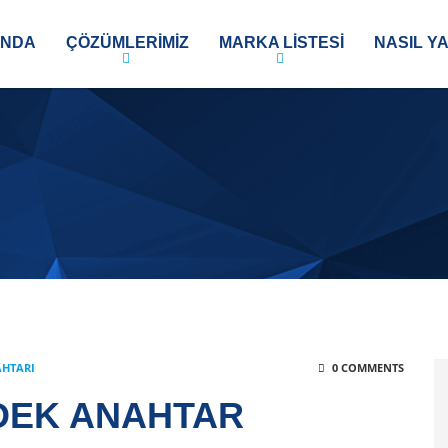
INDA
ÇÖZÜMLERİMİZ
MARKA LISTESI
NASIL YA
AHTARI
0 COMMENTS
EDEK ANAHTAR