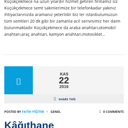
Küçükçekmece na uzun yılardır hizmet getiren firmamız siz
Küçükçekmece semt sakinlerimize bir telefonkadar yakınız
ihtiyaclarınızda aramanız yeterlidir biz ler istanbulumuzun
tüm semtleri 20 dk gibi bir zamanla acil serivisimiz her daim
bulunmaktadır Küçükçekmece da araba anahtarı,otomobil
anahtarı,araç anahtarı, kamyon anahtarı,motosiklet…
KAS
22
2016
SHARE THIS
POSTED BY
FATIH YİĞİTER
GENEL
0 COMMENTS
Kâğıthane