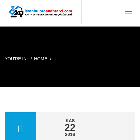
T
o
g
g
l
e
n
YOU'RE IN:
HOME
a
v
i
g
a
t
i
o
n
KAS
22
2016