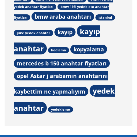
yedek anahtar fiyatları
bmw 116i yedek oto anahtar
bmw araba anahtarı
fiyatları
istanbul
kayıp
kayıp
juke yedek anahtar
anahtar
kopyalama
kodlama
mercedes b 150 anahtar fiyatları
opel Astar j arabamın anahtarını
yedek
kaybettim ne yapmalıyım
anahtar
yedekleme