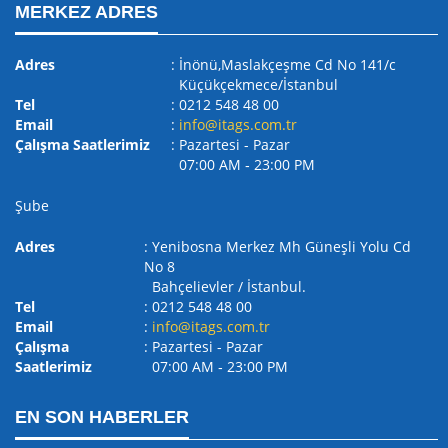
MERKEZ ADRES
Adres
: İnönü,Maslakçeşme Cd No 141/c
Küçükçekmece/İstanbul
Tel
: 0212 548 48 00
Email
:
info@itags.com.tr
Çalışma Saatlerimiz
: Pazartesi - Pazar
07:00 AM ‐ 23:00 PM
Şube
Adres
: Yenibosna Merkez Mh Güneşli Yolu Cd
No 8
Bahçelievler / İstanbul.
Tel
: 0212 548 48 00
Email
:
info@itags.com.tr
Çalışma
: Pazartesi - Pazar
Saatlerimiz
07:00 AM ‐ 23:00 PM
EN SON HABERLER