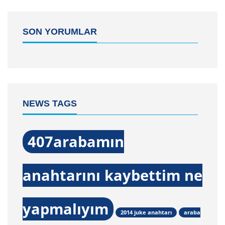
SON YORUMLAR
NEWS TAGS
407arabamın
anahtarını kaybettim ne
yapmalıyım
2014 juke anahtarı
araba