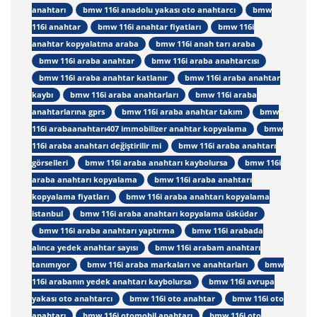
anahtarı
bmw 116i anadolu yakası oto anahtarcı
bmw
116i anahtar
bmw 116i anahtar fiyatları
bmw 116i
anahtar kopyalatma araba
bmw 116i anah tarı araba
bmw 116i araba anahtar
bmw 116i araba anahtarcısı
bmw 116i araba anahtar katlanır
bmw 116i araba anahtar
kaybı
bmw 116i araba anahtarları
bmw 116i araba
anahtarlarına gprs
bmw 116i araba anahtar takım
bmw
116i arabaanahtarı407 immobilizer anahtar kopyalama
bmw
116i araba anahtarı değiştirilir mi
bmw 116i araba anahtarı
görselleri
bmw 116i araba anahtarı kaybolursa
bmw 116i
araba anahtarı kopyalama
bmw 116i araba anahtarı
kopyalama fiyatları
bmw 116i araba anahtarı kopyalama
istanbul
bmw 116i araba anahtarı kopyalama üsküdar
bmw 116i araba anahtarı yaptırma
bmw 116i arabada
alınca yedek anahtar sayısı
bmw 116i arabam anahtarı
tanımıyor
bmw 116i araba markaları ve anahtarları
bmw
116i arabanın yedek anahtarı kaybolursa
bmw 116i avrupa
yakası oto anahtarcı
bmw 116i oto anahtar
bmw 116i oto
anahtarı
bmw 116i otomobil anahtarı
bmw 116i oto