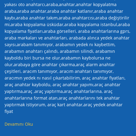
yakası oto anahtarcı,araba,anahtar,anahtar kopyalatma
araba,araba anahtar,araba anahtar katlanır,araba anahtar
kaybı,araba anahtar takım,araba anahtarcısı,araba değiştirilir
mi,araba kopyalama üsküdar,araba kopyalama istanbul,araba
kopyalama fiyatları,araba görselleri, araba anahtarlarına gprs,
araba markaları ve anahtarları, arabada alınca yedek anahtar
sayısı,arabam tanımıyor, arabamın yedek nı kaybettim,
arabamın anahtarı çalındı, arabamın silindi, arabamın
kayboldu biri bursa ne olur,arabamın kaybolursa ne
olur,arabaya göre anahtar çıkarma,araç alarm anahtar
çeşitleri, aracım tanımıyor, aracım anahtarı tanımıyor,
aracımın yedek nı nasıl çıkartabilirim, araç anahtar fiyatları,
araç anahtar kayboldu, araç anahtar yapımı,araç anahtar
yaptırma,araç ,araç yaptırma,araç anahtarlarına, araç
anahtarlarına format atan,araç anahtarlarını tek anahtar
yaptırmak istiyorum, araç kart anahtar,araç yedek anahtar
fiyat
Devamını Oku