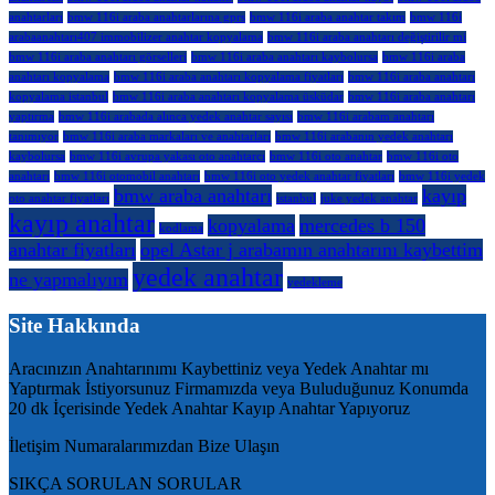
anahtarları
bmw 116i araba anahtarlarına gprs
bmw 116i araba anahtar takım
bmw 116i
arabaanahtarı407 immobilizer anahtar kopyalama
bmw 116i araba anahtarı değiştirilir mi
bmw 116i araba anahtarı görselleri
bmw 116i araba anahtarı kaybolursa
bmw 116i araba
anahtarı kopyalama
bmw 116i araba anahtarı kopyalama fiyatları
bmw 116i araba anahtarı
kopyalama istanbul
bmw 116i araba anahtarı kopyalama üsküdar
bmw 116i araba anahtarı
yaptırma
bmw 116i arabada alınca yedek anahtar sayısı
bmw 116i arabam anahtarı
tanımıyor
bmw 116i araba markaları ve anahtarları
bmw 116i arabanın yedek anahtarı
kaybolursa
bmw 116i avrupa yakası oto anahtarcı
bmw 116i oto anahtar
bmw 116i oto
anahtarı
bmw 116i otomobil anahtarı
bmw 116i oto yedek anahtar fiyatları
bmw 116i yedek
bmw araba anahtarı
kayıp
oto anahtar fiyatları
istanbul
juke yedek anahtar
kayıp anahtar
kopyalama
mercedes b 150
kodlama
anahtar fiyatları
opel Astar j arabamın anahtarını kaybettim
yedek anahtar
ne yapmalıyım
yedekleme
Site Hakkında
Aracınızın Anahtarınımı Kaybettiniz veya Yedek Anahtar mı
Yaptırmak İstiyorsunuz Firmamızda veya Buluduğunuz Konumda
20 dk İçerisinde Yedek Anahtar Kayıp Anahtar Yapıyoruz
İletişim Numaralarımızdan Bize Ulaşın
SIKÇA SORULAN SORULAR