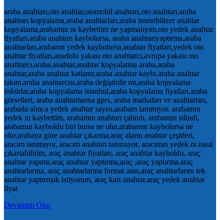
araba anahtarı,oto anahtar,otomobil anahtarı,oto anahtarı,araba
anahtarı kopyalama,araba anahtarları,araba immobilizer anahtar
kopyalama,arabamın nı kaybettim ne yapmalıyım,oto yedek anahtar
fiyatları,araba anahtarı kaybolursa, araba anahtarıyaptırma,araba
anahtarları,arabanın yedek kaybolursa,anahtar fiyatları,yedek oto
anahtar fiyatları,anadolu yakası oto anahtarcı,avrupa yakası oto
anahtarcı,araba,anahtar,anahtar kopyalatma araba,araba
anahtar,araba anahtar katlanır,araba anahtar kaybı,araba anahtar
takım,araba anahtarcısı,araba değiştirilir mi,araba kopyalama
üsküdar,araba kopyalama istanbul,araba kopyalama fiyatları,araba
görselleri, araba anahtarlarına gprs, araba markaları ve anahtarları,
arabada alınca yedek anahtar sayısı,arabam tanımıyor, arabamın
yedek nı kaybettim, arabamın anahtarı çalındı, arabamın silindi,
arabamın kayboldu biri bursa ne olur,arabamın kaybolursa ne
olur,arabaya göre anahtar çıkarma,araç alarm anahtar çeşitleri,
aracım tanımıyor, aracım anahtarı tanımıyor, aracımın yedek nı nasıl
çıkartabilirim, araç anahtar fiyatları, araç anahtar kayboldu, araç
anahtar yapımı,araç anahtar yaptırma,araç ,araç yaptırma,araç
anahtarlarına, araç anahtarlarına format atan,araç anahtarlarını tek
anahtar yaptırmak istiyorum, araç kart anahtar,araç yedek anahtar
fiyat
Devamını Oku