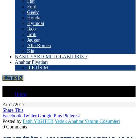
Fiat
Ford
Geely
Honda
Hyundai
İkco
İnfiti
Jaugar
Alfa Romeo
Kia
NASIL YARDIMCI OLABİLİRİZ ?
Anahtar Fiyatları
İLETİŞİM
İLETİŞİM
YOU'RE IN:
Home
Ara
17
2017
Share This
Facebook
Twitter
Google Plus
Pinterest
Posted by
Fatih YİĞİTER
Yedek Anahtar Yapımı Çözümleri
0 Comments