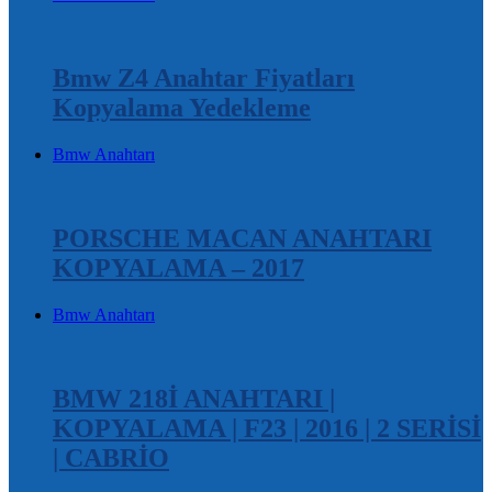
Bmw Z4 Anahtar Fiyatları
Kopyalama Yedekleme
Bmw Anahtarı
PORSCHE MACAN ANAHTARI
KOPYALAMA – 2017
Bmw Anahtarı
BMW 218İ ANAHTARI |
KOPYALAMA | F23 | 2016 | 2 SERİSİ
| CABRİO