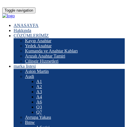
Toggle navigation
ANASAYFA
Hakkında
ÇÖZÜMLERİMİZ
Kayıp Anahtar
Yedek Anahtar
Kumanda ve Anahtar Kabları
Arızalı Anahtar Tamiri
Çilingir Hizmetleri
marka listesi
Aston Martin
Audi
A1
A2
A3
A4
A6
Q3
Q7
Avrupa Yakası
Bmw