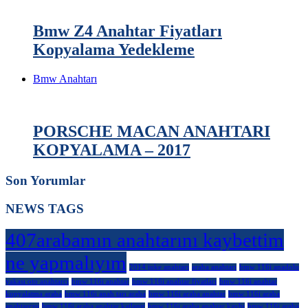
Bmw Z4 Anahtar Fiyatları
Kopyalama Yedekleme
Bmw Anahtarı
PORSCHE MACAN ANAHTARI
KOPYALAMA – 2017
Son Yorumlar
NEWS TAGS
407arabamın anahtarını kaybettim
ne yapmalıyım
2014 juke anahtarı
araba anahtarı
bmw 116i anadolu
yakası oto anahtarcı
bmw 116i anahtar
bmw 116i anahtar fiyatları
bmw 116i anahtar
kopyalatma araba
bmw 116i anah tarı araba
bmw 116i araba anahtar
bmw 116i araba
anahtarcısı
bmw 116i araba anahtar katlanır
bmw 116i araba anahtar kaybı
bmw 116i araba