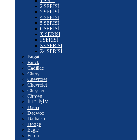
1 Serisi
2 SERİSİ
3 SERİSİ
4 SERİSİ
5 SERİSİ
6 SERİSİ
X SERİSİ
İ SERİSİ
Z3 SERİSİ
Z4 SERİSİ
Bugati
Buick
Cadillac
Chery
Chevrolet
Chevrolet
Chrysler
Citroën
İLETİŞİM
Dacia
Daewoo
Daihatsu
Dodge
Eagle
Ferrari