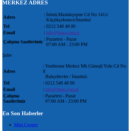
MERKEZ ADRES
: İnönü,Maslakçeşme Cd No 141/c
Adres
Küçükçekmece/İstanbul
Tel
: 0212 548 48 00
Email
:
info@itags.com.tr
: Pazartesi - Pazar
Çalışma Saatlerimiz
07:00 AM ‐ 23:00 PM
Şube
: Yenibosna Merkez Mh Güneşli Yolu Cd No
Adres
8
Bahçelievler / İstanbul.
Tel
: 0212 548 48 00
Email
:
info@itags.com.tr
Çalışma
: Pazartesi - Pazar
Saatlerimiz
07:00 AM ‐ 23:00 PM
En Son Haberler
Mini Cooper