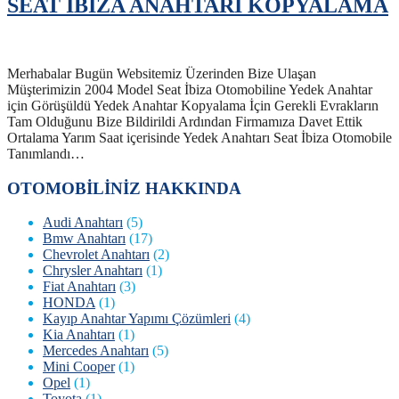
SEAT İBİZA ANAHTARI KOPYALAMA
Merhabalar Bugün Websitemiz Üzerinden Bize Ulaşan
Müşterimizin 2004 Model Seat İbiza Otomobiline Yedek Anahtar
için Görüşüldü Yedek Anahtar Kopyalama İçin Gerekli Evrakların
Tam Olduğunu Bize Bildirildi Ardından Firmamıza Davet Ettik
Ortalama Yarım Saat içerisinde Yedek Anahtarı Seat İbiza Otomobile
Tanımlandı…
OTOMOBİLİNİZ HAKKINDA
Audi Anahtarı
(5)
Bmw Anahtarı
(17)
Chevrolet Anahtarı
(2)
Chrysler Anahtarı
(1)
Fiat Anahtarı
(3)
HONDA
(1)
Kayıp Anahtar Yapımı Çözümleri
(4)
Kia Anahtarı
(1)
Mercedes Anahtarı
(5)
Mini Cooper
(1)
Opel
(1)
Toyota
(1)