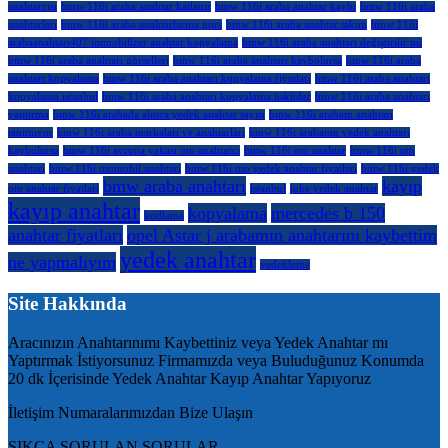
anahtarcısı
bmw 116i araba anahtar katlanır
bmw 116i araba anahtar kaybı
bmw 116i araba
anahtarları
bmw 116i araba anahtarlarına gprs
bmw 116i araba anahtar takım
bmw 116i
arabaanahtarı407 immobilizer anahtar kopyalama
bmw 116i araba anahtarı değiştirilir mi
bmw 116i araba anahtarı görselleri
bmw 116i araba anahtarı kaybolursa
bmw 116i araba
anahtarı kopyalama
bmw 116i araba anahtarı kopyalama fiyatları
bmw 116i araba anahtarı
kopyalama istanbul
bmw 116i araba anahtarı kopyalama üsküdar
bmw 116i araba anahtarı
yaptırma
bmw 116i arabada alınca yedek anahtar sayısı
bmw 116i arabam anahtarı
tanımıyor
bmw 116i araba markaları ve anahtarları
bmw 116i arabanın yedek anahtarı
kaybolursa
bmw 116i avrupa yakası oto anahtarcı
bmw 116i oto anahtar
bmw 116i oto
anahtarı
bmw 116i otomobil anahtarı
bmw 116i oto yedek anahtar fiyatları
bmw 116i yedek
bmw araba anahtarı
kayıp
oto anahtar fiyatları
istanbul
juke yedek anahtar
kayıp anahtar
kopyalama
mercedes b 150
kodlama
anahtar fiyatları
opel Astar j arabamın anahtarını kaybettim
yedek anahtar
ne yapmalıyım
yedekleme
Site Hakkında
Aracınızın Anahtarınımı Kaybettiniz veya Yedek Anahtar mı
Yaptırmak İstiyorsunuz Firmamızda veya Buluduğunuz Konumda
20 dk İçerisinde Yedek Anahtar Kayıp Anahtar Yapıyoruz
İletişim Numaralarımızdan Bize Ulaşın
SIKÇA SORULAN SORULAR