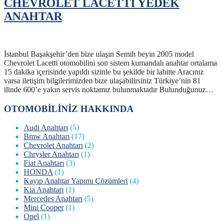
CHEVROLET LACETTI YEDEK
ANAHTAR
İstanbul Başakşehir’den bize ulaşın Semih beyin 2005 model
Chevrolet Lacetti otomobilini son sistem kumandalı anahtar ortalama
15 dakika içerisinde yapıldı sizinle bu şekilde bir lahitte Aracınız
varsa iletişim bilgilerimizden bize ulaşabilirsiniz Türkiye’nin 81
ilinde 600’e yakın servis noktamız bulunmaktadır Bulunduğunuz…
OTOMOBİLİNİZ HAKKINDA
Audi Anahtarı
(5)
Bmw Anahtarı
(17)
Chevrolet Anahtarı
(2)
Chrysler Anahtarı
(1)
Fiat Anahtarı
(3)
HONDA
(1)
Kayıp Anahtar Yapımı Çözümleri
(4)
Kia Anahtarı
(1)
Mercedes Anahtarı
(5)
Mini Cooper
(1)
Opel
(1)