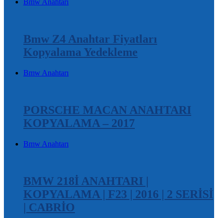
Bmw Anahtarı
Bmw Z4 Anahtar Fiyatları
Kopyalama Yedekleme
Bmw Anahtarı
PORSCHE MACAN ANAHTARI
KOPYALAMA – 2017
Bmw Anahtarı
BMW 218İ ANAHTARI |
KOPYALAMA | F23 | 2016 | 2 SERİSİ
| CABRİO