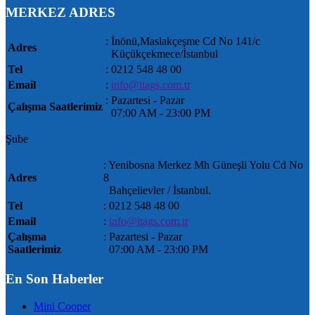
MERKEZ ADRES
: İnönü,Maslakçeşme Cd No 141/c
Adres
Küçükçekmece/İstanbul
Tel
: 0212 548 48 00
Email
:
info@itags.com.tr
: Pazartesi - Pazar
Çalışma Saatlerimiz
07:00 AM ‐ 23:00 PM
Şube
: Yenibosna Merkez Mh Güneşli Yolu Cd No
Adres
8
Bahçelievler / İstanbul.
Tel
: 0212 548 48 00
Email
:
info@itags.com.tr
Çalışma
: Pazartesi - Pazar
Saatlerimiz
07:00 AM ‐ 23:00 PM
En Son Haberler
Mini Cooper