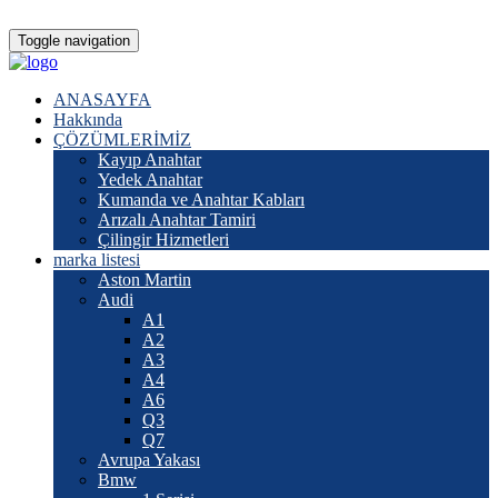
Toggle navigation
ANASAYFA
Hakkında
ÇÖZÜMLERİMİZ
Kayıp Anahtar
Yedek Anahtar
Kumanda ve Anahtar Kabları
Arızalı Anahtar Tamiri
Çilingir Hizmetleri
marka listesi
Aston Martin
Audi
A1
A2
A3
A4
A6
Q3
Q7
Avrupa Yakası
Bmw