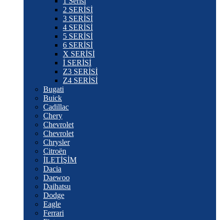
1 Serisi
2 SERİSİ
3 SERİSİ
4 SERİSİ
5 SERİSİ
6 SERİSİ
X SERİSİ
İ SERİSİ
Z3 SERİSİ
Z4 SERİSİ
Bugati
Buick
Cadillac
Chery
Chevrolet
Chevrolet
Chrysler
Citroën
İLETİŞİM
Dacia
Daewoo
Daihatsu
Dodge
Eagle
Ferrari