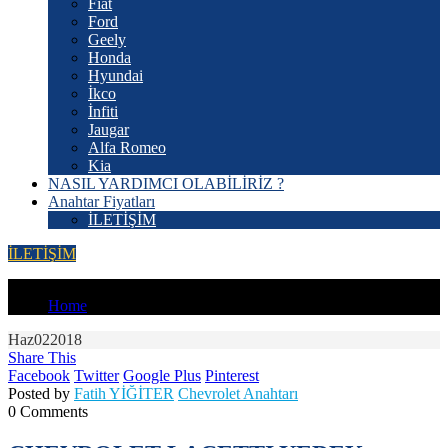
Fiat
Ford
Geely
Honda
Hyundai
İkco
İnfiti
Jaugar
Alfa Romeo
Kia
NASIL YARDIMCI OLABİLİRİZ ?
Anahtar Fiyatları
İLETİŞİM
İLETİŞİM
YOU'RE IN:
Home
Haz
02
2018
Share This
Facebook
Twitter
Google Plus
Pinterest
Posted by
Fatih YİĞİTER
Chevrolet Anahtarı
0 Comments