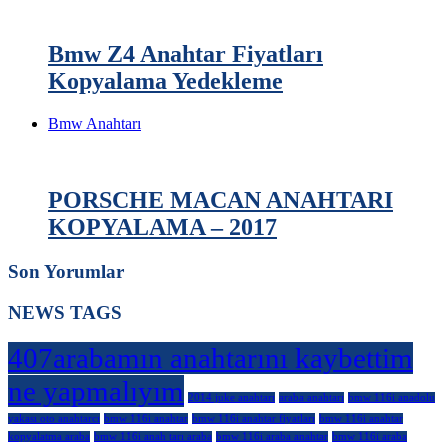
Bmw Z4 Anahtar Fiyatları
Kopyalama Yedekleme
Bmw Anahtarı
PORSCHE MACAN ANAHTARI
KOPYALAMA – 2017
Son Yorumlar
NEWS TAGS
407arabamın anahtarını kaybettim
ne yapmalıyım
2014 juke anahtarı
araba anahtarı
bmw 116i anadolu
yakası oto anahtarcı
bmw 116i anahtar
bmw 116i anahtar fiyatları
bmw 116i anahtar
kopyalatma araba
bmw 116i anah tarı araba
bmw 116i araba anahtar
bmw 116i araba