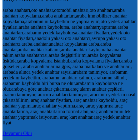
araba anahtarı,oto anahtar,otomobil anahtarı,oto anahtarı,araba
anahtarı kopyalama,araba anahtarları,araba immobilizer anahtar
kopyalama,arabamın nı kaybettim ne yapmalıyım,oto yedek anahtar
fiyatları,araba anahtarı kaybolursa, araba anahtarıyaptırma,araba
anahtarları,arabanın yedek kaybolursa,anahtar fiyatları,yedek oto
anahtar fiyatları,anadolu yakası oto anahtarcı,avrupa yakası oto
anahtarcı,araba,anahtar,anahtar kopyalatma araba,araba
anahtar,araba anahtar katlanır,araba anahtar kaybı,araba anahtar
takım,araba anahtarcısı,araba değiştirilir mi,araba kopyalama
üsküdar,araba kopyalama istanbul,araba kopyalama fiyatları,araba
görselleri, araba anahtarlarına gprs, araba markaları ve anahtarları,
arabada alınca yedek anahtar sayısı,arabam tanımıyor, arabamın
yedek nı kaybettim, arabamın anahtarı çalındı, arabamın silindi,
arabamın kayboldu biri bursa ne olur,arabamın kaybolursa ne
olur,arabaya göre anahtar çıkarma,araç alarm anahtar çeşitleri,
aracım tanımıyor, aracım anahtarı tanımıyor, aracımın yedek nı nasıl
çıkartabilirim, araç anahtar fiyatları, araç anahtar kayboldu, araç
anahtar yapımı,araç anahtar yaptırma,araç ,araç yaptırma,araç
anahtarlarına, araç anahtarlarına format atan,araç anahtarlarını tek
anahtar yaptırmak istiyorum, araç kart anahtar,araç yedek anahtar
fiyat
Devamını Oku