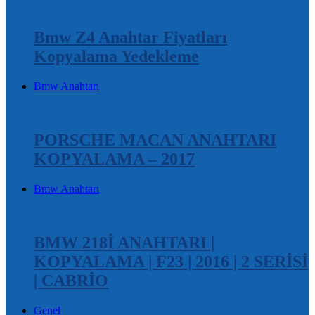
Bmw Z4 Anahtar Fiyatları
Kopyalama Yedekleme
Bmw Anahtarı
PORSCHE MACAN ANAHTARI
KOPYALAMA – 2017
Bmw Anahtarı
BMW 218İ ANAHTARI |
KOPYALAMA | F23 | 2016 | 2 SERİSİ
| CABRİO
Genel