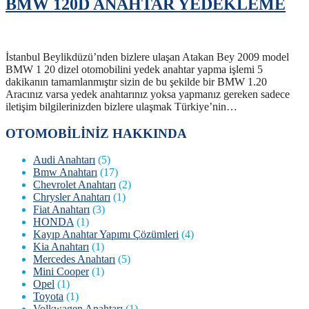
BMW 120D ANAHTAR YEDEKLEME
İstanbul Beylikdüzü’nden bizlere ulaşan Atakan Bey 2009 model
BMW 1 20 dizel otomobilini yedek anahtar yapma işlemi 5
dakikanın tamamlanmıştır sizin de bu şekilde bir BMW 1.20
Aracınız varsa yedek anahtarınız yoksa yapmanız gereken sadece
iletişim bilgilerinizden bizlere ulaşmak Türkiye’nin…
OTOMOBİLİNİZ HAKKINDA
Audi Anahtarı
(5)
Bmw Anahtarı
(17)
Chevrolet Anahtarı
(2)
Chrysler Anahtarı
(1)
Fiat Anahtarı
(3)
HONDA
(1)
Kayıp Anahtar Yapımı Çözümleri
(4)
Kia Anahtarı
(1)
Mercedes Anahtarı
(5)
Mini Cooper
(1)
Opel
(1)
Toyota
(1)
Volkwagen Anahtarı
(1)