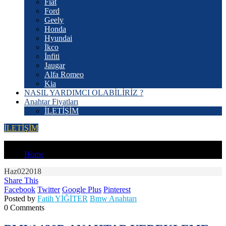
Fiat
Ford
Geely
Honda
Hyundai
İkco
İnfiti
Jaugar
Alfa Romeo
Kia
NASIL YARDIMCI OLABİLİRİZ ?
Anahtar Fiyatları
İLETİŞİM
İLETİŞİM
YOU'RE IN:
Home
Haz
02
2018
Share This
Facebook
Twitter
Google Plus
Pinterest
Posted by
Fatih YİĞİTER
Bmw Anahtarı
0 Comments