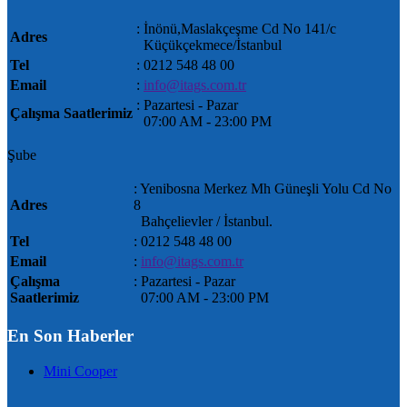
: İnönü,Maslakçeşme Cd No 141/c
Adres
Küçükçekmece/İstanbul
Tel
: 0212 548 48 00
Email
:
info@itags.com.tr
: Pazartesi - Pazar
Çalışma Saatlerimiz
07:00 AM ‐ 23:00 PM
Şube
: Yenibosna Merkez Mh Güneşli Yolu Cd No
Adres
8
Bahçelievler / İstanbul.
Tel
: 0212 548 48 00
Email
:
info@itags.com.tr
Çalışma
: Pazartesi - Pazar
Saatlerimiz
07:00 AM ‐ 23:00 PM
En Son Haberler
Mini Cooper