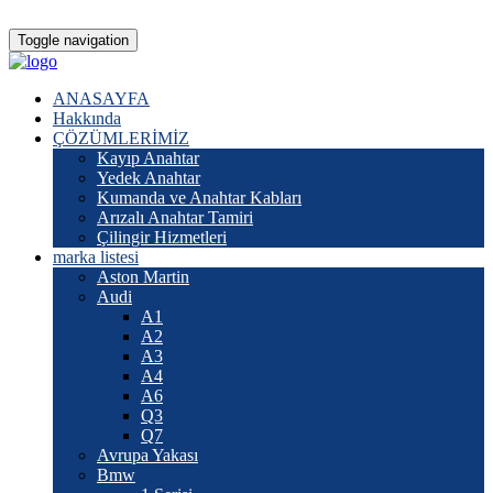
Toggle navigation
ANASAYFA
Hakkında
ÇÖZÜMLERİMİZ
Kayıp Anahtar
Yedek Anahtar
Kumanda ve Anahtar Kabları
Arızalı Anahtar Tamiri
Çilingir Hizmetleri
marka listesi
Aston Martin
Audi
A1
A2
A3
A4
A6
Q3
Q7
Avrupa Yakası
Bmw