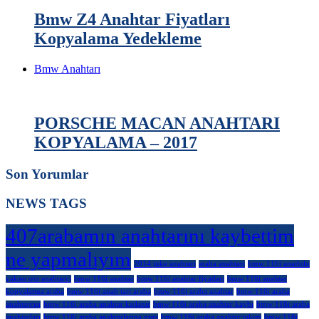
Bmw Z4 Anahtar Fiyatları
Kopyalama Yedekleme
Bmw Anahtarı
PORSCHE MACAN ANAHTARI
KOPYALAMA – 2017
Son Yorumlar
NEWS TAGS
407arabamın anahtarını kaybettim
ne yapmalıyım
2014 juke anahtarı
araba anahtarı
bmw 116i anadolu
yakası oto anahtarcı
bmw 116i anahtar
bmw 116i anahtar fiyatları
bmw 116i anahtar
kopyalatma araba
bmw 116i anah tarı araba
bmw 116i araba anahtar
bmw 116i araba
anahtarcısı
bmw 116i araba anahtar katlanır
bmw 116i araba anahtar kaybı
bmw 116i araba
anahtarları
bmw 116i araba anahtarlarına gprs
bmw 116i araba anahtar takım
bmw 116i