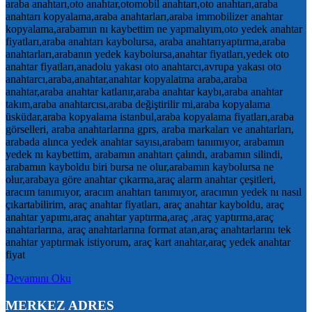
araba anahtarı,oto anahtar,otomobil anahtarı,oto anahtarı,araba
anahtarı kopyalama,araba anahtarları,araba immobilizer anahtar
kopyalama,arabamın nı kaybettim ne yapmalıyım,oto yedek anahtar
fiyatları,araba anahtarı kaybolursa, araba anahtarıyaptırma,araba
anahtarları,arabanın yedek kaybolursa,anahtar fiyatları,yedek oto
anahtar fiyatları,anadolu yakası oto anahtarcı,avrupa yakası oto
anahtarcı,araba,anahtar,anahtar kopyalatma araba,araba
anahtar,araba anahtar katlanır,araba anahtar kaybı,araba anahtar
takım,araba anahtarcısı,araba değiştirilir mi,araba kopyalama
üsküdar,araba kopyalama istanbul,araba kopyalama fiyatları,araba
görselleri, araba anahtarlarına gprs, araba markaları ve anahtarları,
arabada alınca yedek anahtar sayısı,arabam tanımıyor, arabamın
yedek nı kaybettim, arabamın anahtarı çalındı, arabamın silindi,
arabamın kayboldu biri bursa ne olur,arabamın kaybolursa ne
olur,arabaya göre anahtar çıkarma,araç alarm anahtar çeşitleri,
aracım tanımıyor, aracım anahtarı tanımıyor, aracımın yedek nı nasıl
çıkartabilirim, araç anahtar fiyatları, araç anahtar kayboldu, araç
anahtar yapımı,araç anahtar yaptırma,araç ,araç yaptırma,araç
anahtarlarına, araç anahtarlarına format atan,araç anahtarlarını tek
anahtar yaptırmak istiyorum, araç kart anahtar,araç yedek anahtar
fiyat
Devamını Oku
MERKEZ ADRES