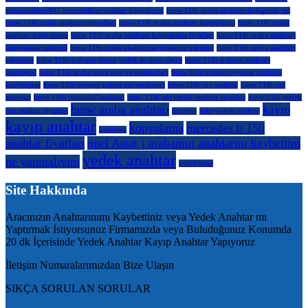
arabaanahtarı407 immobilizer anahtar kopyalama
bmw 116i araba anahtarı değiştirilir mi
bmw 116i araba anahtarı görselleri
bmw 116i araba anahtarı kaybolursa
bmw 116i araba
anahtarı kopyalama
bmw 116i araba anahtarı kopyalama fiyatları
bmw 116i araba anahtarı
kopyalama istanbul
bmw 116i araba anahtarı kopyalama üsküdar
bmw 116i araba anahtarı
yaptırma
bmw 116i arabada alınca yedek anahtar sayısı
bmw 116i arabam anahtarı
tanımıyor
bmw 116i araba markaları ve anahtarları
bmw 116i arabanın yedek anahtarı
kaybolursa
bmw 116i avrupa yakası oto anahtarcı
bmw 116i oto anahtar
bmw 116i oto
anahtarı
bmw 116i otomobil anahtarı
bmw 116i oto yedek anahtar fiyatları
bmw 116i yedek
bmw araba anahtarı
kayıp
oto anahtar fiyatları
istanbul
juke yedek anahtar
kayıp anahtar
kopyalama
mercedes b 150
kodlama
anahtar fiyatları
opel Astar j arabamın anahtarını kaybettim
yedek anahtar
ne yapmalıyım
yedekleme
Site Hakkında
Aracınızın Anahtarınımı Kaybettiniz veya Yedek Anahtar mı
Yaptırmak İstiyorsunuz Firmamızda veya Buluduğunuz Konumda
20 dk İçerisinde Yedek Anahtar Kayıp Anahtar Yapıyoruz
İletişim Numaralarımızdan Bize Ulaşın
SIKÇA SORULAN SORULAR