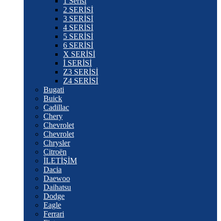
1 Serisi
2 SERİSİ
3 SERİSİ
4 SERİSİ
5 SERİSİ
6 SERİSİ
X SERİSİ
İ SERİSİ
Z3 SERİSİ
Z4 SERİSİ
Bugati
Buick
Cadillac
Chery
Chevrolet
Chevrolet
Chrysler
Citroën
İLETİŞİM
Dacia
Daewoo
Daihatsu
Dodge
Eagle
Ferrari