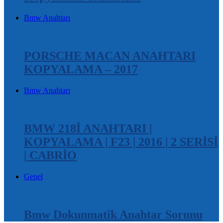
Bmw Anahtarı
PORSCHE MACAN ANAHTARI
KOPYALAMA – 2017
Bmw Anahtarı
BMW 218İ ANAHTARI |
KOPYALAMA | F23 | 2016 | 2 SERİSİ
| CABRİO
Genel
Bmw Dokunmatik Anahtar Sorunu