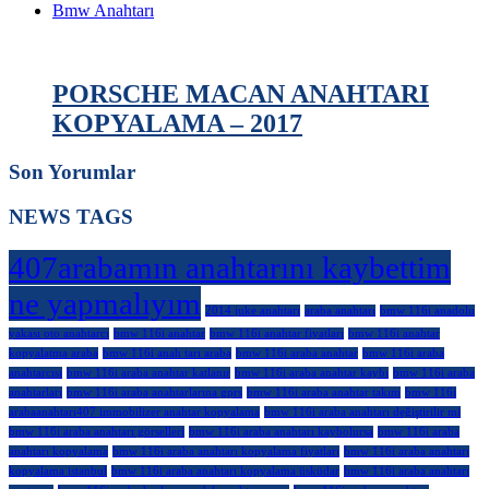
Bmw Anahtarı
PORSCHE MACAN ANAHTARI
KOPYALAMA – 2017
Son Yorumlar
NEWS TAGS
407arabamın anahtarını kaybettim
ne yapmalıyım
2014 juke anahtarı
araba anahtarı
bmw 116i anadolu
yakası oto anahtarcı
bmw 116i anahtar
bmw 116i anahtar fiyatları
bmw 116i anahtar
kopyalatma araba
bmw 116i anah tarı araba
bmw 116i araba anahtar
bmw 116i araba
anahtarcısı
bmw 116i araba anahtar katlanır
bmw 116i araba anahtar kaybı
bmw 116i araba
anahtarları
bmw 116i araba anahtarlarına gprs
bmw 116i araba anahtar takım
bmw 116i
arabaanahtarı407 immobilizer anahtar kopyalama
bmw 116i araba anahtarı değiştirilir mi
bmw 116i araba anahtarı görselleri
bmw 116i araba anahtarı kaybolursa
bmw 116i araba
anahtarı kopyalama
bmw 116i araba anahtarı kopyalama fiyatları
bmw 116i araba anahtarı
kopyalama istanbul
bmw 116i araba anahtarı kopyalama üsküdar
bmw 116i araba anahtarı