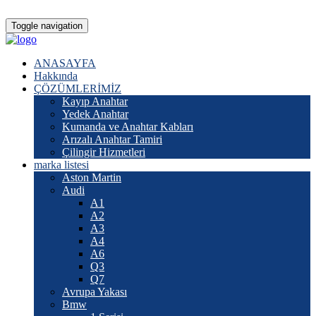
Toggle navigation
ANASAYFA
Hakkında
ÇÖZÜMLERİMİZ
Kayıp Anahtar
Yedek Anahtar
Kumanda ve Anahtar Kabları
Arızalı Anahtar Tamiri
Çilingir Hizmetleri
marka listesi
Aston Martin
Audi
A1
A2
A3
A4
A6
Q3
Q7
Avrupa Yakası
Bmw