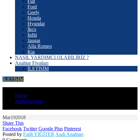
Fiat
Ford
Geely
Honda
Hyundai
İkco
İnfiti
Jaugar
Alfa Romeo
Kia
NASIL YARDIMCI OLABİLİRİZ ?
Anahtar Fiyatları
İLETİŞİM
İLETİŞİM
YOU'RE IN:
Home
Audi Anahtarı
Audi A3 Yedek Anahtar Kopyalama
Mar
19
2018
Share This
Facebook
Twitter
Google Plus
Pinterest
Posted by
Fatih YİĞİTER
Audi Anahtarı
0 Comments