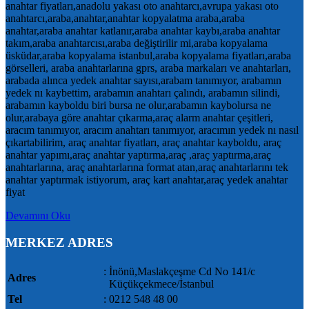
anahtar fiyatları,anadolu yakası oto anahtarcı,avrupa yakası oto
anahtarcı,araba,anahtar,anahtar kopyalatma araba,araba
anahtar,araba anahtar katlanır,araba anahtar kaybı,araba anahtar
takım,araba anahtarcısı,araba değiştirilir mi,araba kopyalama
üsküdar,araba kopyalama istanbul,araba kopyalama fiyatları,araba
görselleri, araba anahtarlarına gprs, araba markaları ve anahtarları,
arabada alınca yedek anahtar sayısı,arabam tanımıyor, arabamın
yedek nı kaybettim, arabamın anahtarı çalındı, arabamın silindi,
arabamın kayboldu biri bursa ne olur,arabamın kaybolursa ne
olur,arabaya göre anahtar çıkarma,araç alarm anahtar çeşitleri,
aracım tanımıyor, aracım anahtarı tanımıyor, aracımın yedek nı nasıl
çıkartabilirim, araç anahtar fiyatları, araç anahtar kayboldu, araç
anahtar yapımı,araç anahtar yaptırma,araç ,araç yaptırma,araç
anahtarlarına, araç anahtarlarına format atan,araç anahtarlarını tek
anahtar yaptırmak istiyorum, araç kart anahtar,araç yedek anahtar
fiyat
Devamını Oku
MERKEZ ADRES
: İnönü,Maslakçeşme Cd No 141/c
Adres
Küçükçekmece/İstanbul
Tel
: 0212 548 48 00