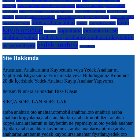
yaptırma
bmw 116i arabada alınca yedek anahtar sayısı
bmw 116i arabam anahtarı
tanımıyor
bmw 116i araba markaları ve anahtarları
bmw 116i arabanın yedek anahtarı
kaybolursa
bmw 116i avrupa yakası oto anahtarcı
bmw 116i oto anahtar
bmw 116i oto
anahtarı
bmw 116i otomobil anahtarı
bmw 116i oto yedek anahtar fiyatları
bmw 116i yedek
bmw araba anahtarı
kayıp
oto anahtar fiyatları
istanbul
juke yedek anahtar
kayıp anahtar
kopyalama
mercedes b 150
kodlama
anahtar fiyatları
opel Astar j arabamın anahtarını kaybettim
yedek anahtar
ne yapmalıyım
yedekleme
Site Hakkında
Aracınızın Anahtarınımı Kaybettiniz veya Yedek Anahtar mı
Yaptırmak İstiyorsunuz Firmamızda veya Buluduğunuz Konumda
20 dk İçerisinde Yedek Anahtar Kayıp Anahtar Yapıyoruz
İletişim Numaralarımızdan Bize Ulaşın
SIKÇA SORULAN SORULAR
araba anahtarı,oto anahtar,otomobil anahtarı,oto anahtarı,araba
anahtarı kopyalama,araba anahtarları,araba immobilizer anahtar
kopyalama,arabamın nı kaybettim ne yapmalıyım,oto yedek anahtar
fiyatları,araba anahtarı kaybolursa, araba anahtarıyaptırma,araba
anahtarları,arabanın yedek kaybolursa,anahtar fiyatları,yedek oto