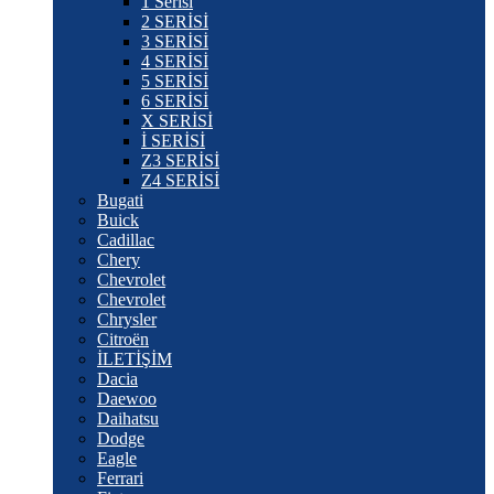
1 Serisi
2 SERİSİ
3 SERİSİ
4 SERİSİ
5 SERİSİ
6 SERİSİ
X SERİSİ
İ SERİSİ
Z3 SERİSİ
Z4 SERİSİ
Bugati
Buick
Cadillac
Chery
Chevrolet
Chevrolet
Chrysler
Citroën
İLETİŞİM
Dacia
Daewoo
Daihatsu
Dodge
Eagle
Ferrari